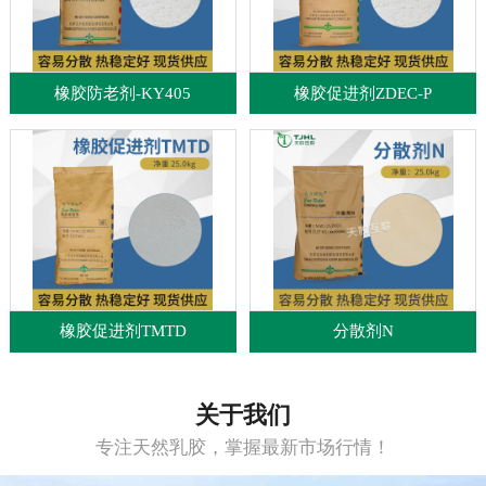
橡胶防老剂-KY405
橡胶促进剂ZDEC-P
橡胶促进剂TMTD
分散剂N
关于我们
专注天然乳胶，掌握最新市场行情！