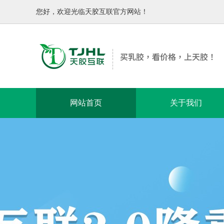
您好，欢迎光临天胶互联官方网站！
网站首页
关于我们