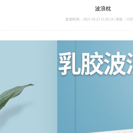
波浪枕
发表时间：2021-10-23 15:26:24 | 浏览：110