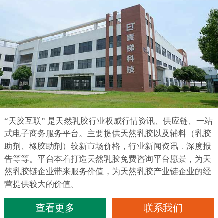
“天胶互联” 是天然乳胶行业权威行情资讯、供应链、一站
式电子商务服务平台。主要提供天然乳胶以及辅料（乳胶
助剂、橡胶助剂）较新市场价格，行业新闻资讯，深度报
告等等。平台本着打造天然乳胶免费咨询平台愿景，为天
然乳胶链企业带来服务价值，为天然乳胶产业链企业的经
营提供较大的价值。
查看更多
联系我们