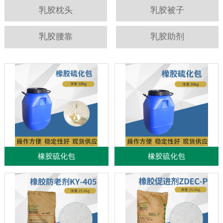
乳胶枕头
乳胶被子
乳胶腰靠
乳胶助剂
橡胶硫化包
橡胶硫化包