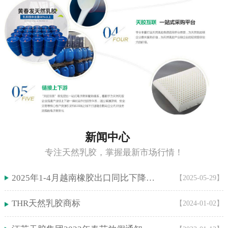
新闻中心
专注天然乳胶，掌握最新市场行情！
2025年1-4月越南橡胶出口同比下降5.9%！
【2025-05-29】
THR天然乳胶商标
【2024-01-02】